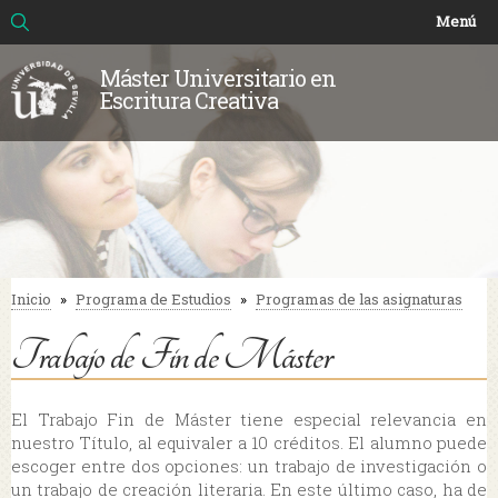
Buscar
Formulario de búsqueda
Pasar al
Menú
contenido
principal
Máster Universitario en
Escritura Creativa
Inicio
»
Programa de Estudios
»
Programas de las asignaturas
Se encuentra usted aquí
Trabajo de Fin de Máster
El Trabajo Fin de Máster tiene especial relevancia en
nuestro Título, al equivaler a 10 créditos. El alumno puede
escoger entre dos opciones: un trabajo de investigación o
un trabajo de creación literaria. En este último caso, ha de