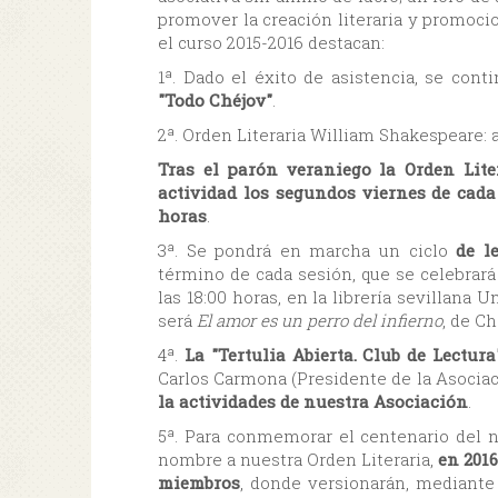
promover la creación literaria y promocio
el curso 2015-2016 destacan:
1ª. Dado el éxito de asistencia, se cont
"Todo Chéjov"
.
2ª. Orden Literaria William Shakespeare: an
Tras el parón veraniego la Orden Lit
actividad los segundos viernes de cada 
horas
.
3ª. Se pondrá en marcha un ciclo
de l
término de cada sesión, que se celebrará
las 18:00 horas, en la librería sevillana 
será
El amor es un perro del infierno
, de C
4ª.
La "Tertulia Abierta. Club de Lectura
Carlos Carmona (Presidente de la Asociaci
la actividades de nuestra Asociación
.
5ª. Para conmemorar el centenario del n
nombre a nuestra Orden Literaria,
en 2016
miembros
, donde versionarán, mediante t