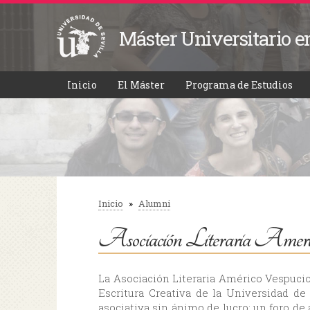
Máster Universitario e
Inicio
El Máster
Programa de Estudios
Inicio
»
Alumni
Se encuentra usted aquí
Asociación Literaria Ameri
La Asociación Literaria Américo Vespucio
Escritura Creativa de la Universidad de 
asociativa sin ánimo de lucro; un foro de