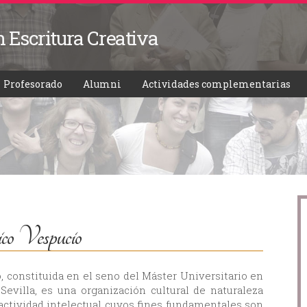
Pasar al
F
contenido
n Escritura Creativa
principal
Profesorado
Alumni
Actividades complementarias
co Vespucio
, constituida en el seno del Máster Universitario en
Sevilla, es una organización cultural de naturaleza
 actividad intelectual cuyos fines fundamentales son