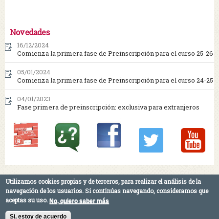
Novedades
16/12/2024
Comienza la primera fase de Preinscripción para el curso 25-26
05/01/2024
Comienza la primera fase de Preinscripción para el curso 24-25
04/01/2023
Fase primera de preinscripción: exclusiva para extranjeros
Utilizamos cookies propias y de terceros, para realizar el análisis de la
Máster Universitario en Escritura Creativa -
Facultad de Comunicación ·
navegación de los usuarios.
Si continúas navegando, consideramos que
Universidad de Sevilla - Calle Américo Vespucio s/n, 41092 Sevilla · T.: 954 55 96
aceptas su uso.
No, quiero saber más
49
Si, estoy de acuerdo