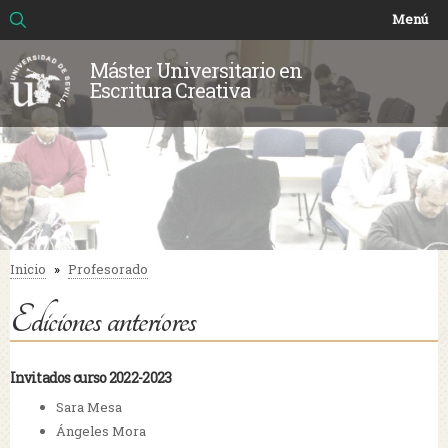
Buscar
Formulario de búsqueda
Pasar al
Menú
contenido
principal
Máster Universitario en
Escritura Creativa
Inicio
»
Profesorado
Se encuentra usted aquí
Ediciones anteriores
Invitados curso 2022-2023
Sara Mesa
Ángeles Mora