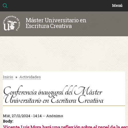
Buscar
Formulario de búsqueda
Pasar al
Menú
contenido
principal
Máster Universitario en
Escritura Creativa
Inicio
»
Actividades
Se encuentra usted aquí
Conferencia inaugural del Máster
Universitario en Escritura Creativa
Mié, 27/11/2024 - 14:14 --
Anónimo
Body:
Vicente Luis Mora hará una reflexión sobre el papel de la escr