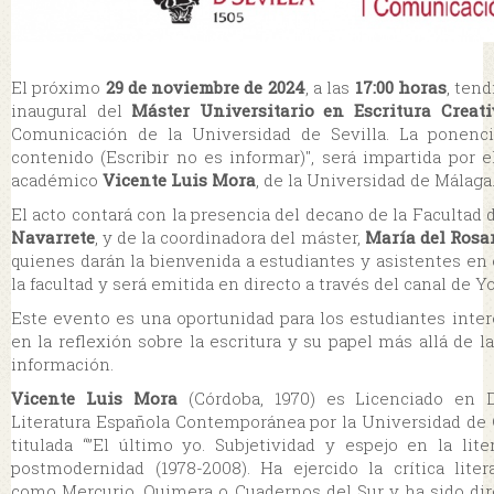
El próximo
29 de noviembre de 2024
, a las
17:00 horas
, tend
inaugural del
Máster Universitario en Escritura Creati
Comunicación de la Universidad de Sevilla. La ponencia
contenido (Escribir no es informar)", será impartida por e
académico
Vicente Luis Mora
, de la Universidad de Málaga
El acto contará con la presencia del decano de la Faculta
Navarrete
, y de la coordinadora del máster,
María del Rosa
quienes darán la bienvenida a estudiantes y asistentes en
la facultad y será emitida en directo a través del canal de 
Este evento es una oportunidad para los estudiantes inte
en la reflexión sobre la escritura y su papel más allá de 
información.
Vicente Luis Mora
(Córdoba, 1970) es Licenciado en 
Literatura Española Contemporánea por la Universidad de 
titulada “”El último yo. Subjetividad y espejo en la lit
postmodernidad (1978-2008). Ha ejercido la crítica liter
como Mercurio, Quimera o Cuadernos del Sur y ha sido dir