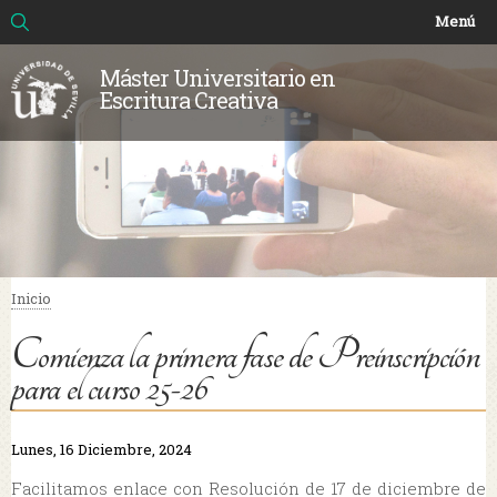
Buscar
Formulario de búsqueda
Pasar al
Menú
contenido
principal
Máster Universitario en
Escritura Creativa
Inicio
Se encuentra usted aquí
Comienza la primera fase de Preinscripción
para el curso 25-26
Lunes, 16 Diciembre, 2024
Facilitamos enlace con Resolución de 17 de diciembre de