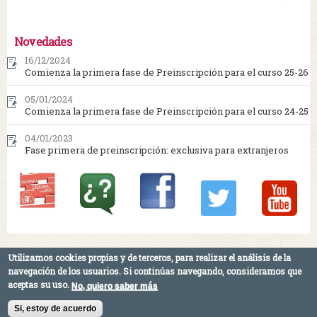
Novedades
16/12/2024
Comienza la primera fase de Preinscripción para el curso 25-26
05/01/2024
Comienza la primera fase de Preinscripción para el curso 24-25
04/01/2023
Fase primera de preinscripción: exclusiva para extranjeros
Utilizamos cookies propias y de terceros, para realizar el análisis de la
Máster Universitario en Escritura Creativa -
Facultad de Comunicación ·
navegación de los usuarios.
Si continúas navegando, consideramos que
Universidad de Sevilla - Calle Américo Vespucio s/n, 41092 Sevilla · T.: 954 55 96
aceptas su uso.
No, quiero saber más
49
Si, estoy de acuerdo