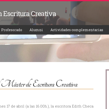
Pasar al
F
contenido
n Escritura Creativa
principal
Profesorado
Alumni
Actividades complementarias
el Máster de Escritura Creativa
s 17 de abril (a las 16.00h.), la escritora Edith Checa