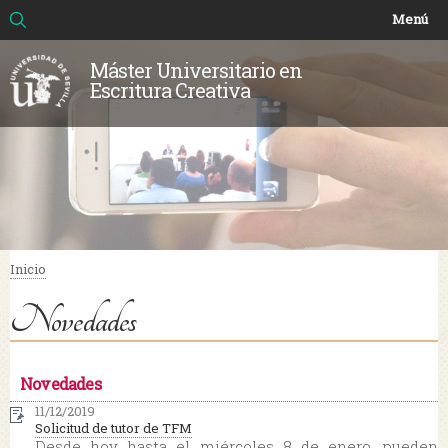
Buscar
Formulario de búsqueda
Pasar al
Menú
contenido
principal
Máster Universitario en
Escritura Creativa
Inicio
Se encuentra usted aquí
Novedades
Novedades
11/12/2019
Solicitud de tutor de TFM
Desde hoy hasta el miércoles 8 de enero, pueden