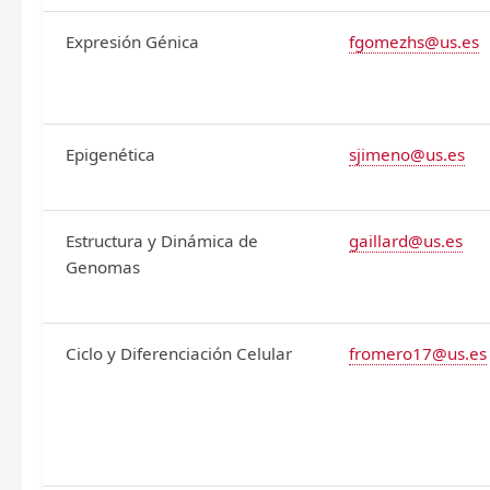
Expresión Génica
fgomezhs@us.es
Epigenética
sjimeno@us.es
Estructura y Dinámica de
gaillard@us.es
Genomas
Ciclo y Diferenciación Celular
fromero17@us.es