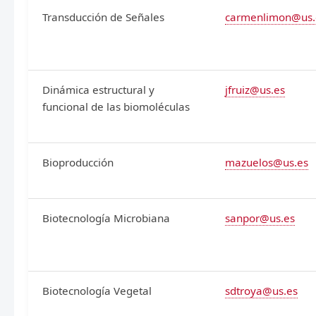
Transducción de Señales
carmenlimon@us.
Dinámica estructural y
jfruiz@us.es
funcional de las biomoléculas
Bioproducción
mazuelos@us.es
Biotecnología Microbiana
sanpor@us.es
Biotecnología Vegetal
sdtroya@us.es