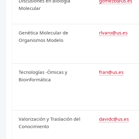
Discusiones en Biología
gomezb@us.es
Molecular
Genética Molecular de
rlvaro@us.es
Organismos Modelo
Tecnologías -Ómicas y
fran@us.es
Bioinformática
Valorización y Traslación del
davidc@us.es
Conocimiento