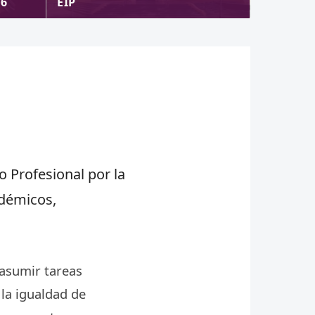
26
EIP
 Profesional por la
adémicos,
 asumir tareas
 la igualdad de