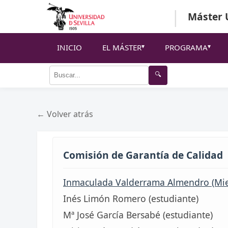
|
Máster U
INICIO
EL MÁSTER
PROGRAMA
🔍
← Volver atrás